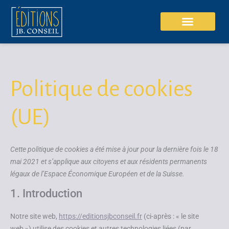
Aller
au
contenu
Consent
Consent
Consent
Consent
Consent
Politique de cookies
to
to
to
to
to
service
service
service
service
service
(UE)
wordpress
elementor
cookie-
google-
divers
notice-
fonts
for-
Cette politique de cookies a été mise à jour pour la dernière fois le 18
gdpr
mai 2021 et s’applique aux citoyens et aux résidents permanents
légaux de l’Espace Économique Européen et de la Suisse.
1. Introduction
Notre site web,
https://editionsjbconseil.fr
(ci-après : « le site
web ») utilise des cookies et autres technologies liées (par